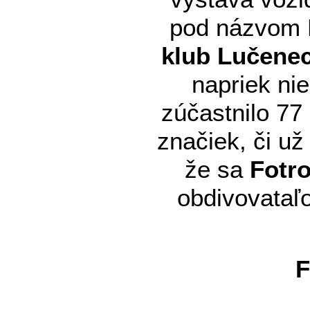
pod názvom F
klub Lučene
napriek nie
zúčastnilo 77
značiek, či u
že sa
Fotro
obdivovataľo
F