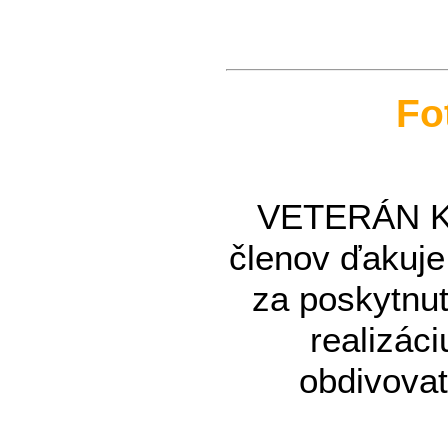
Fo
VETERÁN KL
členov ďakuj
za poskytnut
realizáci
obdivovat