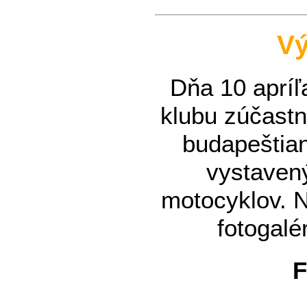
Vý
Dňa 10 apríľ
klubu zúčastn
budapeštian
vystaven
motocyklov. N
fotogalé
F