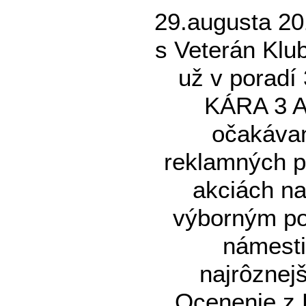
29.augusta 20
s Veterán Kl
už v porad
KÁRA 3 A
očakávan
reklamných p
akciách na
výborným poč
námesti
najrôznej
Ocenenie z F