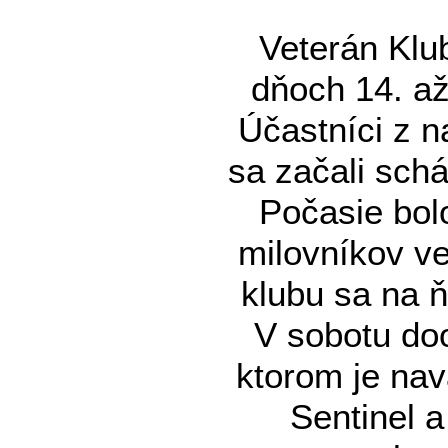
Veterán Klu
dňoch 14. až
Účastníci z 
sa začali sch
Počasie bolo
milovníkov ve
klubu sa na ň
V sobotu do
ktorom je na
Sentinel a