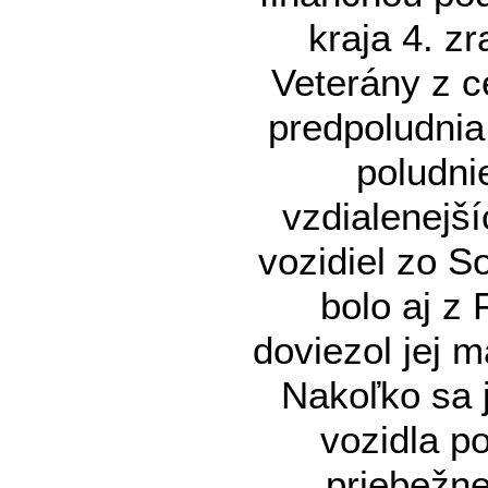
kraja 4. z
Veterány z c
predpoludnia
poludni
vzdialenejší
vozidiel zo 
bolo aj z
doviezol jej 
Nakoľko sa 
vozidla po
priebežne