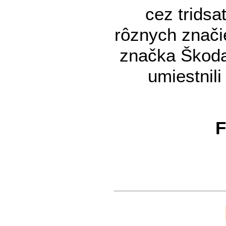
cez tridsa
rôznych znači
značka Škoda
umiestnil
F