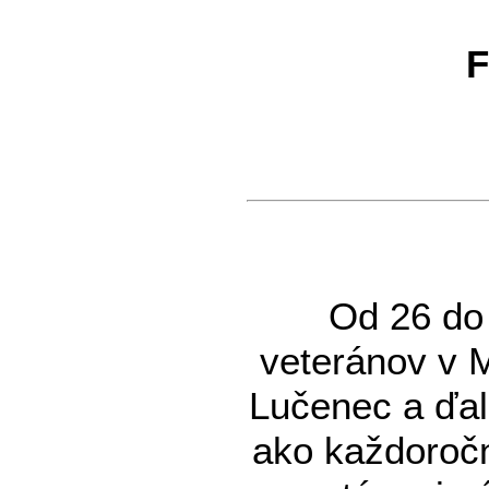
F
Od 26 do 
veteránov v 
Lučenec a ďal
ako každoročn