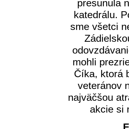
presunula 
katedrálu. P
sme všetci ne
Zádielsko
odovzdávanie
mohli prezri
Číka, ktorá 
veteránov 
najväčšou at
akcie si 
F