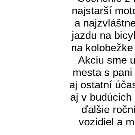
najstarší moto
a najzvláštne
jazdu na bicy
na kolobežke
Akciu sme u
mesta s pani 
aj ostatní úč
aj v budúcich
ďalšie ročn
vozidiel a m