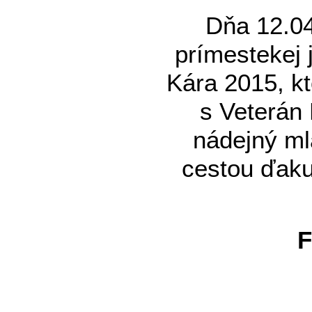
Dňa 12.04 
prímestekej 
Kára 2015, kt
s Veterán 
nádejný ml
cestou ďaku
F