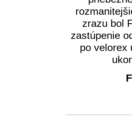
rozmanitejši
zrazu bol 
zastúpenie od
po velorex 
ukon
F