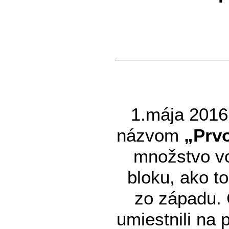
1.mája 2016 
názvom
„Prvo
množstvo vo
bloku, ako to
zo západu. 
umiestnili na