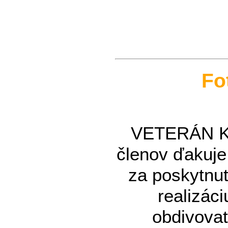
Fo
VETERÁN KL
členov ďakuj
za poskytnut
realizáci
obdivovat