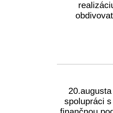
realizáci
obdivovat
20.augusta
spolupráci 
finančnou po