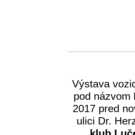
Výstava vozid
pod názvom
2017 pred no
ulici Dr. He
klub Luč