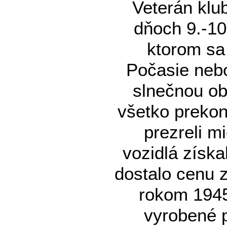
Veterán klu
dňoch 9.-10
ktorom sa 
Počasie nebo
slnečnou ob
všetko prekon
prezreli m
vozidlá získa
dostalo cenu 
rokom 1945
vyrobené 