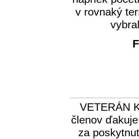
v rovnaký te
vybra
F
VETERÁN KL
členov ďakuj
za poskytnut