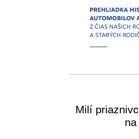
Milí priazniv
na