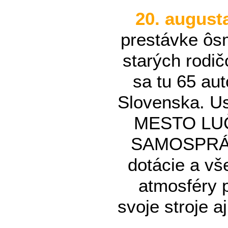
20. august
prestávke ôsm
starých rodi
sa tu 65 au
Slovenska. 
MESTO LU
SAMOSPRÁVN
dotácie a vš
atmosféry p
svoje stroje a