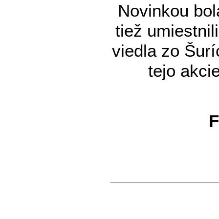
Novinkou bola
tiež umiestni
viedla zo Šur
tejo akci
F