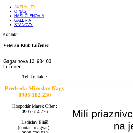
AKTUALITY
O NÁS
NAŠI ČLENOVIA
GALÉRIA
STANOVY
Kontakt
Veterán Klub Lučenec
Gagarinova 13, 984 03
Lučenec
Tel. kontakt :
Predseda Miroslav Nagy
0905 182 230
Hospodár Marek Cífer :
Milí priazniv
0905 614 776
Ladislav Eliáš
na j
(contact magyar) :
0905 700 518