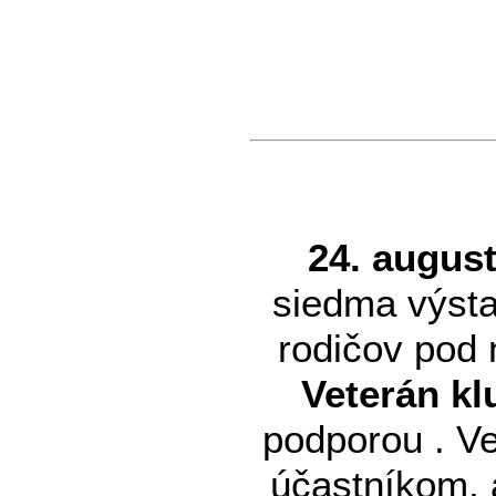
24. augus
siedma výsta
rodičov pod
Veterán k
podporou
. V
účastníkom, 