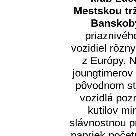
Mestskou tr
Banskoby
priaznivéh
vozidiel rôzn
z Európy. Na
joungtimerov 
pôvodnom stav
vozidlá po
kutilov mi
slávnostnou 
napriek počet